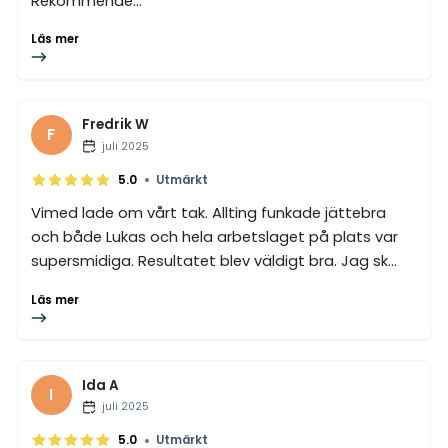
Rekommende...
Läs mer
Fredrik W
F
juli 2025
•
5.0
Utmärkt
Vimed lade om vårt tak. Allting funkade jättebra
och både Lukas och hela arbetslaget på plats var
supersmidiga. Resultatet blev väldigt bra. Jag sk...
Läs mer
Ida A
I
juli 2025
•
5.0
Utmärkt