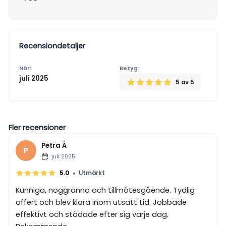
Recensiondetaljer
När:
Betyg:
juli 2025
5
av 5
Fler recensioner
Petra Å
P
juli 2025
•
5.0
Utmärkt
Kunniga, noggranna och tillmötesgående. Tydlig
offert och blev klara inom utsatt tid. Jobbade
effektivt och städade efter sig varje dag.