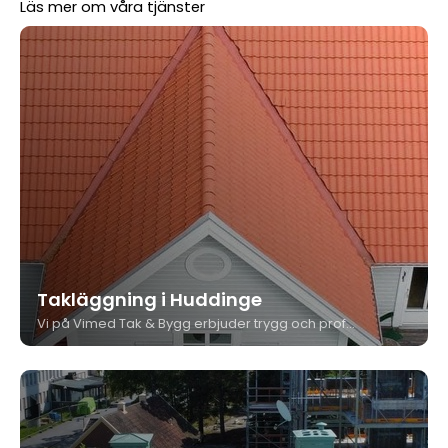
Läs mer om våra tjänster
Takläggning i Huddinge
Vi på Vimed Tak & Bygg erbjuder trygg och professionell takläggning i Huddinge för både privatpersoner och bostadsrättsföreningar. Med egen personal, eget plåtslageri och många års erfarenhet säkerställer vi att ditt tak blir hållbart.