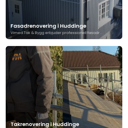
Fasadrenovering i Huddinge
Vimed Tak & Bygg erbjuder professionell fasadrenovering i Huddinge för både trä- och putsfasader. Vi kombinerar hantverkserfarenhet med kvalitetsmaterial för att ge din fastighet ett nytt och hållbart yttre.
Takrenovering i Huddinge