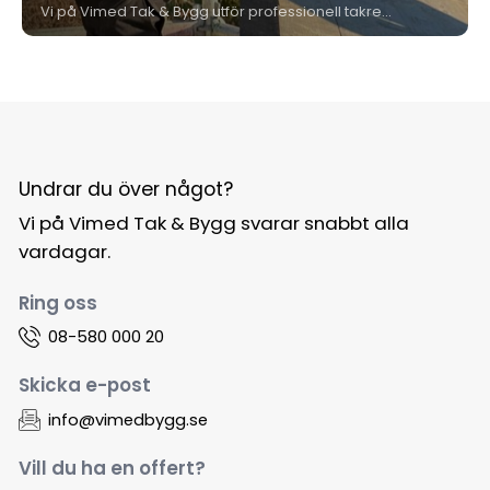
Vi på Vimed Tak & Bygg utför professionell takrenovering i Huddinge för både villor och bostadsrättsföreningar. Med erfarna hantverkare, eget plåtslageri och 15 års garanti ser vi till att ditt tak håller i många år framöver - utan onödiga kostnader eller överraskningar.
Undrar du över något?
Vi på Vimed Tak & Bygg svarar snabbt alla
vardagar.
Ring oss
08-580 000 20
Skicka e-post
info@vimedbygg.se
Vill du ha en offert?