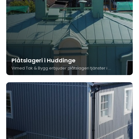
Plåtslageri i Huddinge
Vimed Tak & Bygg erbjuder plåtslageri tjänster i Huddinge med fokus på precision, hållbarhet och estetik. Vi tillverkar och monterar plåtdetaljer i vår egen verkstad, helt anpassade efter ditt projekt.