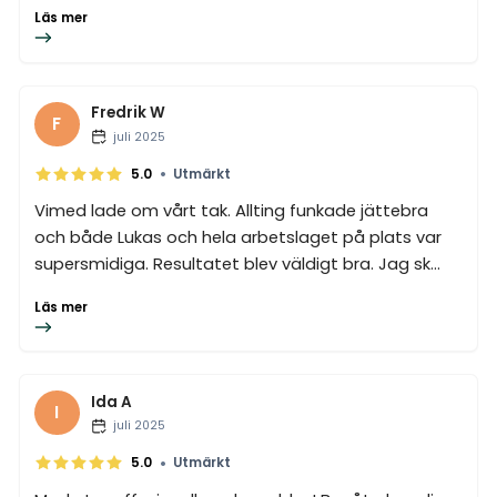
Läs mer
Fredrik W
F
juli 2025
•
5.0
Utmärkt
Vimed lade om vårt tak. Allting funkade jättebra
och både Lukas och hela arbetslaget på plats var
supersmidiga. Resultatet blev väldigt bra. Jag sk...
Läs mer
Ida A
I
juli 2025
•
5.0
Utmärkt