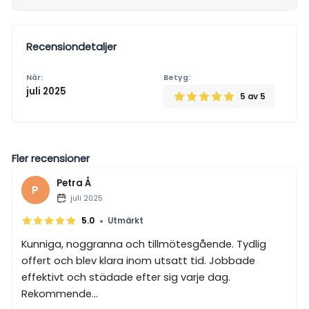
Recensiondetaljer
När:
Betyg:
juli 2025
5
av 5
Fler recensioner
Petra Å
P
juli 2025
•
5.0
Utmärkt
Kunniga, noggranna och tillmötesgående. Tydlig
offert och blev klara inom utsatt tid. Jobbade
effektivt och städade efter sig varje dag.
Rekommende...