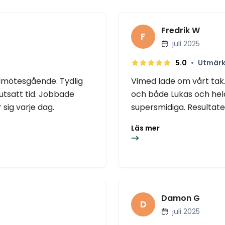
Fredrik W
F
juli 2025
•
5.0
Utmärk
llmötesgående. Tydlig
Vimed lade om vårt tak.
utsatt tid. Jobbade
och både Lukas och hel
 sig varje dag.
supersmidiga. Resultatet 
Läs mer
Damon G
D
juli 2025