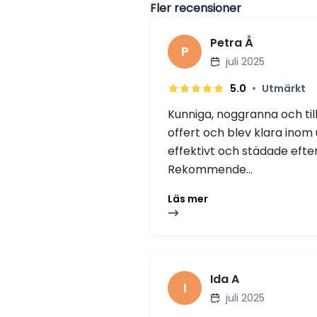
Fler recensioner
Petra Å
P
juli 2025
•
5.0
Utmärkt
Kunniga, noggranna och ti
offert och blev klara inom 
effektivt och städade efter
Rekommende...
Läs mer
Ida A
I
juli 2025