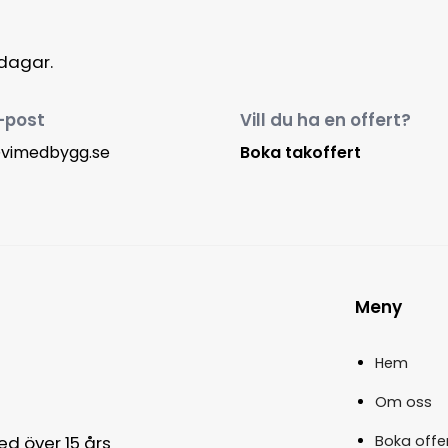
rdagar.
-post
Vill du ha en offert?
@vimedbygg.se
Boka takoffert
Meny
Hem
Om oss
Boka offe
ed över 15 års