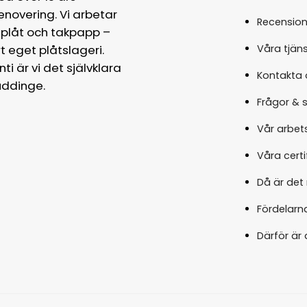
enovering. Vi arbetar
Recension
 plåt och takpapp –
Våra tjäns
 eget plåtslageri.
ti är vi det självklara
Kontakta 
uddinge.
Frågor & 
Vår arbet
Våra certi
Då är det 
Fördelarna
Därför är