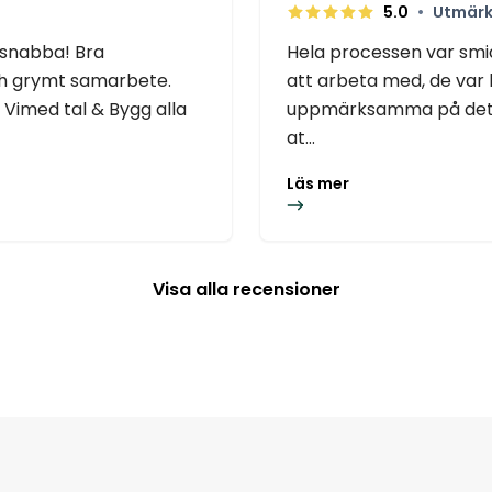
•
5.0
Utmärk
 snabba! Bra
Hela processen var smid
ch grymt samarbete.
att arbeta med, de var
Vimed tal & Bygg alla
uppmärksamma på detalj
at...
Läs mer
Visa alla recensioner