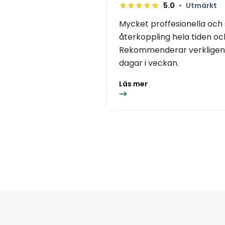
•
5.0
Utmärkt
Mycket proffesionella och
återkoppling hela tiden o
Rekommenderar verkligen 
dagar i veckan.
Läs mer