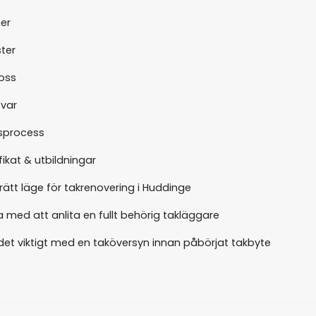
er
ter
oss
svar
sprocess
fikat & utbildningar
rätt läge för takrenovering i Huddinge
 med att anlita en fullt behörig takläggare
 det viktigt med en taköversyn innan påbörjat takbyte