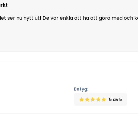
rkt
et ser nu nytt ut! De var enkla att ha att göra med och
Betyg:
5
av 5