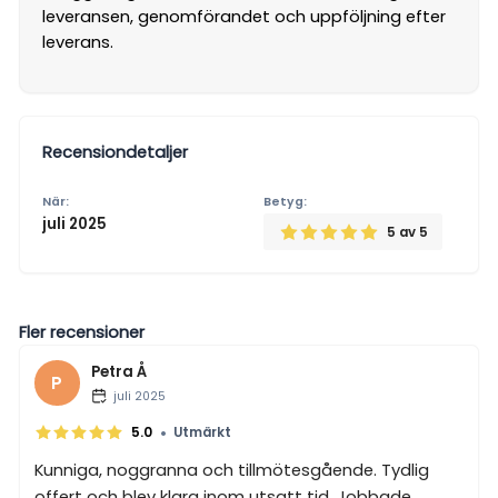
leveransen, genomförandet och uppföljning efter
leverans.
Recensiondetaljer
När:
Betyg:
juli 2025
5
av 5
Fler recensioner
Petra Å
P
juli 2025
•
5.0
Utmärkt
Kunniga, noggranna och tillmötesgående. Tydlig
offert och blev klara inom utsatt tid. Jobbade