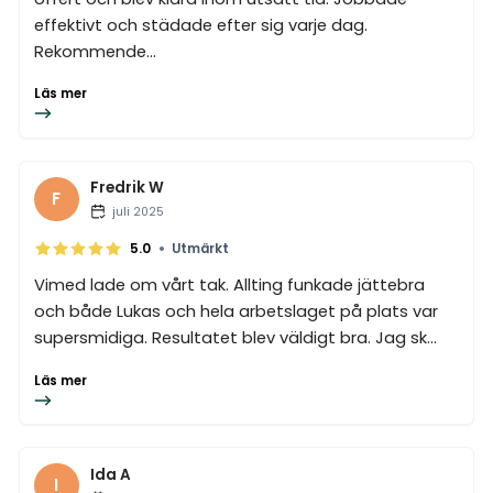
effektivt och städade efter sig varje dag.
Rekommende...
Läs mer
Fredrik W
F
juli 2025
•
5.0
Utmärkt
Vimed lade om vårt tak. Allting funkade jättebra
och både Lukas och hela arbetslaget på plats var
supersmidiga. Resultatet blev väldigt bra. Jag sk...
Läs mer
Ida A
I