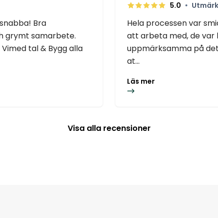
•
5.0
Utmärk
 snabba! Bra
Hela processen var smid
ch grymt samarbete.
att arbeta med, de var
Vimed tal & Bygg alla
uppmärksamma på detalj
at...
Läs mer
Visa alla recensioner