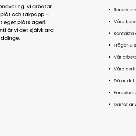
enovering. Vi arbetar
Recension
 plåt och takpapp –
Våra tjäns
 eget plåtslageri.
ti är vi det självklara
Kontakta 
uddinge.
Frågor & 
Vår arbet
Våra certi
Då är det 
Fördelarna
Därför är