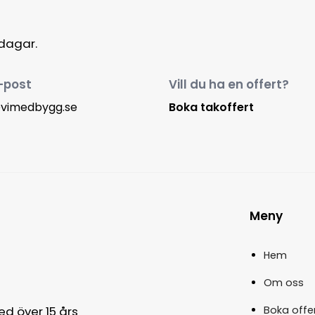
rdagar.
-post
Vill du ha en offert?
@vimedbygg.se
Boka takoffert
Meny
Hem
Om oss
Boka offe
ed över 15 års