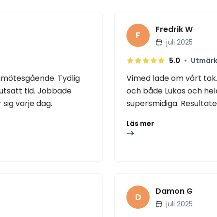
Fredrik W
F
juli 2025
•
5.0
Utmärk
llmötesgående. Tydlig
Vimed lade om vårt tak.
utsatt tid. Jobbade
och både Lukas och hel
 sig varje dag.
supersmidiga. Resultatet 
Läs mer
Damon G
D
juli 2025