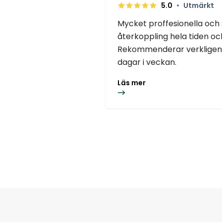
•
5.0
Utmärkt
Mycket proffesionella och
återkoppling hela tiden o
Rekommenderar verkligen 
dagar i veckan.
Läs mer