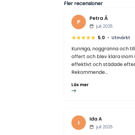
Fler recensioner
Petra Å
P
juli 2025
•
5.0
Utmärkt
Kunniga, noggranna och ti
offert och blev klara inom 
effektivt och städade efter
Rekommende...
Läs mer
Ida A
I
juli 2025