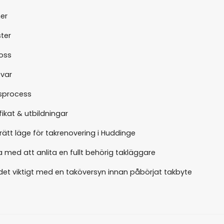
er
ter
oss
svar
sprocess
fikat & utbildningar
rätt läge för takrenovering i Huddinge
 med att anlita en fullt behörig takläggare
 det viktigt med en taköversyn innan påbörjat takbyte