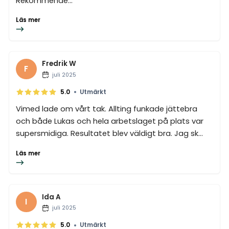
Rekommende...
Läs mer
Fredrik W
F
juli 2025
•
5.0
Utmärkt
Vimed lade om vårt tak. Allting funkade jättebra
och både Lukas och hela arbetslaget på plats var
supersmidiga. Resultatet blev väldigt bra. Jag sk...
Läs mer
Ida A
I
juli 2025
•
5.0
Utmärkt