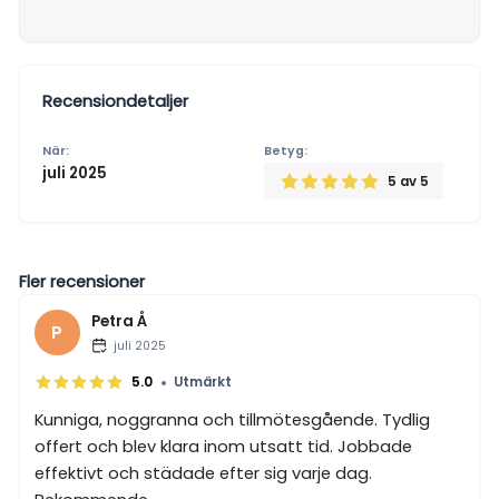
Recensiondetaljer
När:
Betyg:
juli 2025
5
av 5
Fler recensioner
Petra Å
P
juli 2025
•
5.0
Utmärkt
Kunniga, noggranna och tillmötesgående. Tydlig
offert och blev klara inom utsatt tid. Jobbade
effektivt och städade efter sig varje dag.